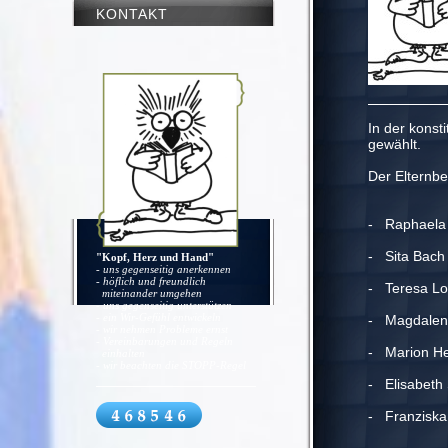
KONTAKT
In der konst
gewählt.
Der Elternbe
- Raphaela 
- Sita B
"Kopf, Herz und Hand"
- uns gegenseitig anerkennen
- höflich und freundlich
- Teresa Lo
miteinander umgehen
- uns gegenseitig unterstützen
- ein Wir-Gefühl entwickeln
- Magdalen
- wir nehmen Probleme ernst
- Vereinbarungen und Regeln
- Marion He
einhalten
- wir beachten die STOPP-Regel
- Elisabeth
- Franziska