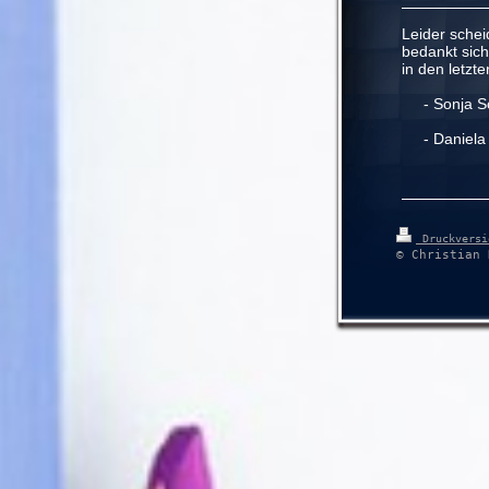
Leider schei
bedankt sic
in den letzt
- Sonja S
- Daniela 
Druckvers
© Christian 