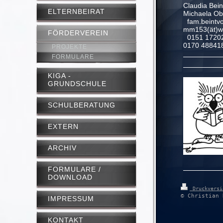
Claud
ELTERNBEIRAT
Michaela Ob
fam.bei
mm153(ät)w
FÖRDERVEREIN
0151
0170 48841
PROJEKTE
FORMULARE
KIGA -
GRUNDSCHULE
SCHULBERATUNG
EXTERN
ARCHIV
FORMULARE /
DOWNLOAD
Druckvers
© Christian 
IMPRESSUM
KONTAKT