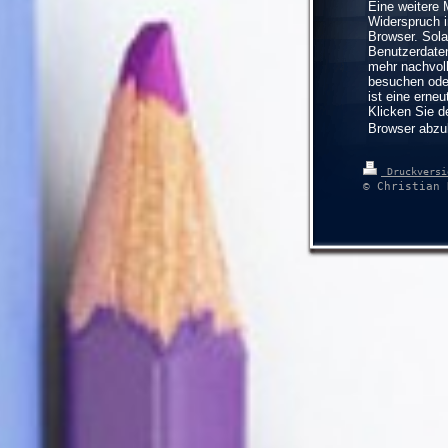
Eine weitere 
Widerspruch 
Browser. Sola
Benutzerdaten
mehr nachvol
besuchen oder
ist eine erne
Klicken Sie d
Browser abzu
Druckvers
© Christian 