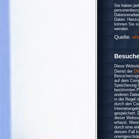
Sie haben jed
personenbezo
Datenverarbei
Daten. Hierz
können Sie s
wenden.
Quelle:
eR
Besuche
Diese Websit
De
Dienst der
Besucherzugri
auf dem Comp
Speicherung I
bestimmten P
anderen Date
in der Regel 
durch den Coo
Internetangeb
gespeichert. 
dieser Websei
erfasst. Wenn
durch eine en
diesem Fall k
uneingeschrän