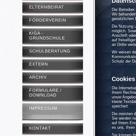
Datensc
ELTERNBEIRAT
Die Betreiber
Wir behandeln
gesetzlichen 
FÖRDERVEREIN
Die Nutzung 
möglich. Sow
KIGA -
Anschrift ode
GRUNDSCHULE
auf freiwilli
an Dritte wei
SCHULBERATUNG
Wir weisen da
Kommunikation
Schutz der Da
EXTERN
ARCHIV
Cookies
Die Internets
FORMULARE /
Ihrem Rechner
DOWNLOAD
unser Angebot
kleine Textda
speichert.
IMPRESSUM
Die meisten d
DATENSCHUTZ
Sie werden n
auf Ihrem End
es uns, Ihre
KONTAKT
Sie können Ih