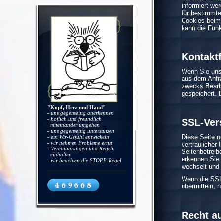
informiert we
für bestimmte
Cookies beim 
kann die Funk
Kontakt
Wenn Sie uns
aus dem Anfra
zwecks Bearbe
gespeichert. 
"Kopf, Herz und Hand"
- uns gegenseitig anerkennen
- höflich und freundlich
SSL-Ver
miteinander umgehen
- uns gegenseitig unterstützen
- ein Wir-Gefühl entwickeln
Diese Seite n
- wir nehmen Probleme ernst
vertraulicher 
- Vereinbarungen und Regeln
Seitenbetreib
einhalten
erkennen Sie 
- wir beachten die STOPP-Regel
wechselt und 
Wenn die SSL 
übermitteln, 
Recht a