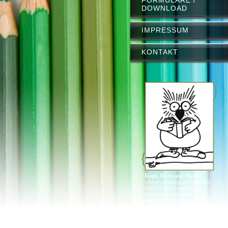
DOWNLOAD
IMPRESSUM
KONTAKT
"Kopf, Herz und Hand"
- uns gegenseitig anerkennen
- höflich und freundlich
miteinander umgehen
- uns gegenseitig unterstützen
- ein Wir-Gefühl entwickeln
- wir nehmen Probleme ernst
- Vereinbarungen und Regeln
einhalten