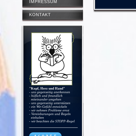
IMPRESSUM
KONTAKT
"Kopf, Herz und Hand"
- uns gegenseitig anerkennen
- höflich und freundlich
miteinander umgehen
- uns gegenseitig unterstützen
- ein Wir-Gefühl entwickeln
- wir nehmen Probleme ernst
- Vereinbarungen und Regeln
einhalten
- wir beachten die STOPP-Regel