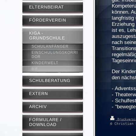
Kompetenze
ELTERNBEIRAT
können. Au
langfristi
FÖRDERVEREIN
Erziehung 
ist es, Le
KIGA -
auszugesta
GRUNDSCHULE
nach sein
SCHULANFÄNGER
Transition
EINSCHULUNGSKORRI
regelmäßi
DOR
Tageseinri
KINDERWELT
BIF
Der Kinder
den nächs
SCHULBERATUNG
- Adventss
EXTERN
- Theater
- Schulfes
- "bewegte
ARCHIV
FORMULARE /
Druckvers
© Christian 
DOWNLOAD