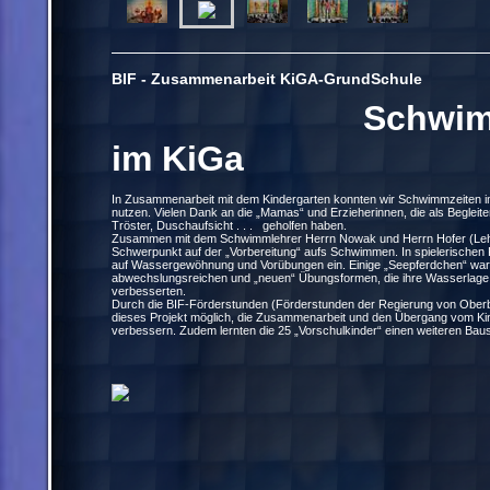
BIF - Zusammenarbeit KiGA-GrundSchule
Schwim
im KiGa
In Zusammenarbeit mit dem Kindergarten konnten wir Schwimmzeiten i
nutzen. Vielen Dank an die „Mamas“ und Erzieherinnen, die als Begleite
Tröster, Duschaufsicht . . . geholfen haben.
Zusammen mit dem Schwimmlehrer Herrn Nowak und Herrn Hofer (Leh
Schwerpunkt auf der „Vorbereitung“ aufs Schwimmen. In spielerischen 
auf Wassergewöhnung und Vorübungen ein. Einige „Seepferdchen“ war
abwechslungsreichen und „neuen“ Übungsformen, die ihre Wasserlag
verbesserten.
Durch die BIF-Förderstunden (Förderstunden der Regierung von Ober
dieses Projekt möglich, die Zusammenarbeit und den Übergang vom Ki
verbessern. Zudem lernten die 25 „Vorschulkinder“ einen weiteren Bau