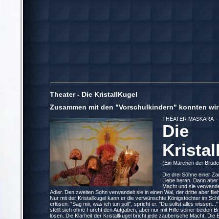
Theater - Die KristallKugel
Zusammen mit den "Vorschulkindern" konnten wir 
THEATER MASKARA – St
Die
Kristal
(Ein Märchen der Brüd
Die drei Söhne einer Za
Liebe heran. Dann aber 
Macht und sie verwandel
Adler. Den zweiten Sohn verwandelt sie in einen Wal, der dritte aber flieh
Nur mit der Kristallkugel kann er die verwünschte Königstochter im Sc
erlösen. “Sag mir, was ich tun soll", spricht er. "Du sollst alles wissen..
stellt sich ohne Furcht den Aufgaben, aber nur mit Hilfe seiner beiden 
lösen. Die Klarheit der Kristallkugel bricht jede zauberische Macht. Die 