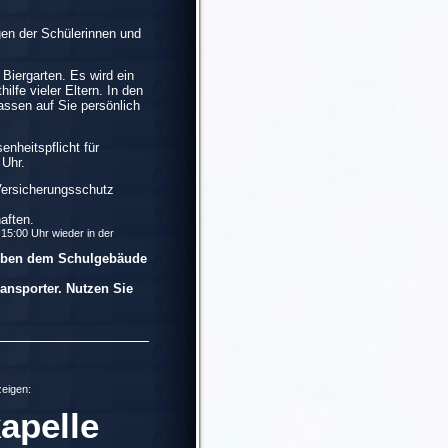
gen der Schülerinnen und
 Biergarten. Es wird ein
hilfe vieler Eltern. In den
assen auf Sie persönlich
nheitspflicht für
 Uhr.
 Versicherungsschutz
aften.
15:00 Uhr wieder in der
 neben dem Schulgebäude
ansporter. Nutzen Sie
zeigen:
apelle