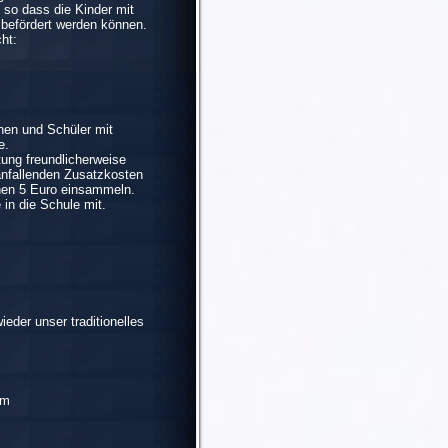
 so dass die Kinder mit
 befördert werden können.
ht:
nen und Schüler mit
e.
ung freundlicherweise
anfallenden Zusatzkosten
hnen 5 Euro einsammeln.
 in die Schule mit.
i 2015
eder unser traditionelles
am