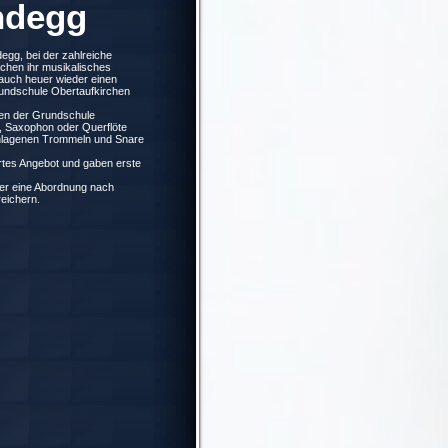
ndegg
egg, bei der zahlreiche
rchen ihr musikalisches
 auch heuer wieder einen
undschule Obertaufkirchen
sen der Grundschule
e, Saxophon oder Querflöte
schlagenen Trommeln und Snare
ertes Angebot und gaben erste
der eine Abordnung nach
eichern.