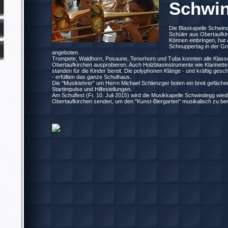
Schwi
Die Blaskapelle Schwind
Schüler aus Obertaufki
Können einbringen, hat
Schnuppertag in der Gr
angeboten.
Trompete, Waldhorn, Posaune, Tenorhorn und Tuba konnten alle Klas
Obertaufkirchen ausprobieren. Auch Holzblasinstrumente wie Klarinett
standen für die Kinder bereit. Die polyphonen Klänge - und kräftig ge
- erfüllten das ganze Schulhaus.
Die "Musiklehrer" um Herrn Michael Schlenzger boten ein breit gefäch
Startimpulse und Hilfestellungen.
Am Schulfest (Fr. 10. Juli 2015) wird die Musikkapelle Schwindegg wie
Obertaufkirchen senden, um den "Kunst-Biergarten" musikalisch zu ber