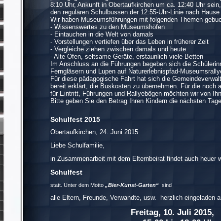
8:10 Uhr, Ankunft in Obertaufkirchen um ca. 12:40 Uhr sein,
den regulären Schulbussen der 12:55-Uhr-Linie nach Hause
Wir haben Museumsführungen mit folgenden Themen gebuc
- Wissenswertes zu den Museumshöfen
- Eintauchen in die Welt von damals
- Vorstellungen vertiefen über das Leben in früherer Zeit
- Vergleiche ziehen zwischen damals und heute
- Alte Öfen, seltsame Geräte, erstaunlich viele Betten
Im Anschluss an die Führungen begeben sich die Schülerin
Ferngläsern und Lupen auf Naturerlebnispfad-Museumsrally
Für diese pädagogische Fahrt hat sich die Gemeindeverwalt
bereit erklärt, die Buskosten zu übernehmen. Für die noch 
für Eintritt, Führungen und Rallyebögen möchten wir von I
Bitte geben Sie den Betrag Ihren Kindern die nächsten Tage
Schulfest 2015
Obertaufkirchen, 24. Jun
Liebe Schulfamilie,
in Zusammenarbeit mit dem Elternbeirat findet auch heuer wi
Schulfest
statt. Unter dem Motto
„Bier-Kunst-Garten“
sind
alle Eltern, Freunde, Verwandte, usw. herzlich eingeladen 
Freitag, 10. Juli 2015,