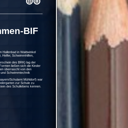
men-BIF
m Hallenbad in Waldwinkel
r, Helfer, Schwimmhilfen,
rschein des BRK) lag der
Formen ließen sich die Kinder
en überrascht von den
e und Schwimmtechnik
bayern/Schulamt Mühldorf) war
ndergarten zur Schule zu
stein des Schullebens kennen.