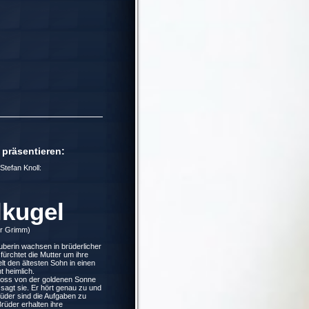
präsentieren:
efan Knoll
:
lkugel
er Grimm)
uberin wachsen in brüderlicher
fürchtet die Mutter um ihre
t den ältesten Sohn in einen
t heimlich.
hloss von der goldenen Sonne
." sagt sie. Er hört genau zu und
Brüder sind die Aufgaben zu
Brüder erhalten ihre