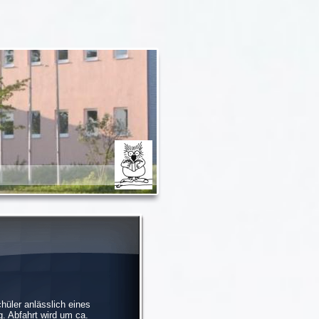
hüler anlässlich eines
 Abfahrt wird um ca.