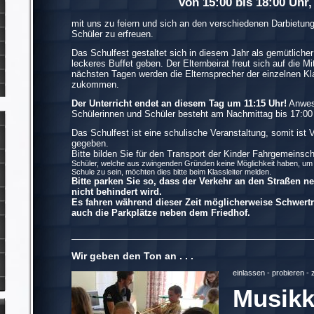
von 15:00 bis 18:00 Uhr,
mit uns zu feiern und sich an den verschiedenen Darbietun
Schüler zu erfreuen.
Das Schulfest gestaltet sich in diesem Jahr als gemütlicher
leckeres Buffet geben. Der Elternbeirat freut sich auf die Mit
nächsten Tagen werden die Elternsprecher der einzelnen Kl
zukommen.
Der Unterricht endet an diesem Tag um 11:15 Uhr!
Anwese
Schülerinnen und Schüler besteht am Nachmittag bis 17:00
Das Schulfest ist eine schulische Veranstaltung, somit ist
gegeben.
Bitte bilden Sie für den Transport der Kinder Fahrgemeinsch
Schüler, welche aus zwingenden Gründen keine Möglichkeit haben, um 
Schule zu sein, möchten dies bitte beim Klassleiter melden.
Bitte parken Sie so, dass der Verkehr an den Straßen
nicht behindert wird.
Es fahren während dieser Zeit möglicherweise Schwertr
auch die Parkplätze neben dem Friedhof.
Wir geben den Ton an . . .
einlassen - probieren - 
Musikk