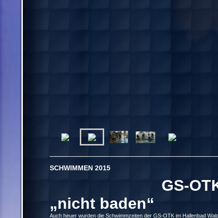
SCHWIMMEN 2015
GS-OTK 
„nicht baden“
Auch heuer wurden die Schwimmzeiten der GS-OTK im Hallenbad Waldwi