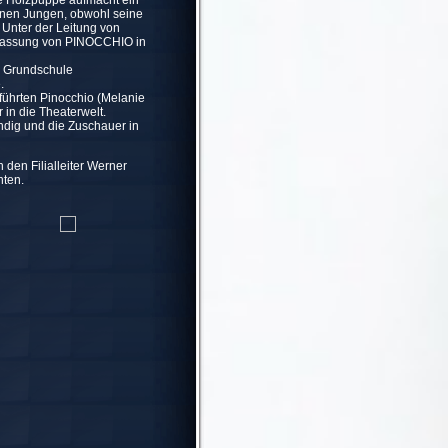
ne Holzpuppe aufmacht ein
ernen Jungen, obwohl seine
 Unter der Leitung von
 Fassung von PINOCCHIO in
er Grundschule
.
führten Pinocchio (Melanie
 in die Theaterwelt.
dig und die Zuschauer in
 den Filialleiter Werner
nten.