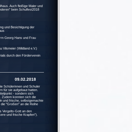
lhaus. Auch fleißige Maler und
anderen" beim Schulfest2018
hrung und Besichtigung der
aus
errn Georg Hans und Frau
 Vilsmeier (Wildland e.V.)
ials durch den Förderverein
.02.2018
die Schülerinnen und Schuler
n für sie aufgebaut hatten.
ttelpunkt - sondern sich
 Zudem konnten sich die
n und frische, selbstgemachte
die "Großen" an die Reihe
es Vergelts-Gott an den
kere und frische Krapfen").