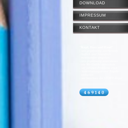
DOWNLOAD
IMPRESSUM
KONTAKT
"Kopf, Herz und Hand"
- uns gegenseitig anerkennen
- höflich und freundlich
miteinander umgehen
- uns gegenseitig unterstützen
- ein Wir-Gefühl entwickeln
- wir nehmen Probleme ernst
- Vereinbarungen und Regeln
einhalten
- wir beachten die STOPP-Regel