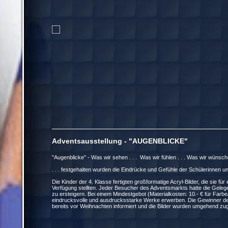
Adventsausstellung - "AUGENBLICKE" 
"Augenblicke" - Was wir sehen . . . Was wir fühlen . . . Was wir wünsche
. . . festgehalten wurden die Eindrücke und Gefühle der Schülerinnen u
Die Kinder der 4. Klasse fertigten großformatige Acryl-Bilder, die sie für
Verfügung stellten. Jeder Besucher des Adventsmarkts hatte die Gelege
zu ersteigern. Bei einem Mindestgebot (Materialkosten: 10.- € für Far
eindrucksvolle und ausdrucksstarke Werke erwerben. Die Gewinner de
bereits vor Weihnachten informiert und die Bilder wurden umgehend zuge