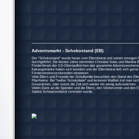
Adventsmarkt - Schokostand (EB) 09
Der "Schokostand" wurde heuer vom Elternbeirat und seinen emsigen He
durchgeführt. Die letzten Jahre stemmten Christine Sulas und Martina Ba
FörderVerein der GS-Obertaufkirchen das gesammte Adventswochene
Kakaogetränke hatten sich bewährt und der Elternbeirat ließ sich gerne
Fördervereinsvorsitzenden einweisen.
Viele Eltern und Freunde der Schulfamilie besuchten den Stand des El
Pfarrheims. Bei "heißer Schokolade" und leckeren Waffeln traf man s
Gesprächen, oder nutzte die Zeit sich wieder ein wenig aufzuwärmen.
Vielen Dank an die Spender und die Eltern, den Vörderverein und den Elt
Sabine Schwarzenböck vertreten wurde.