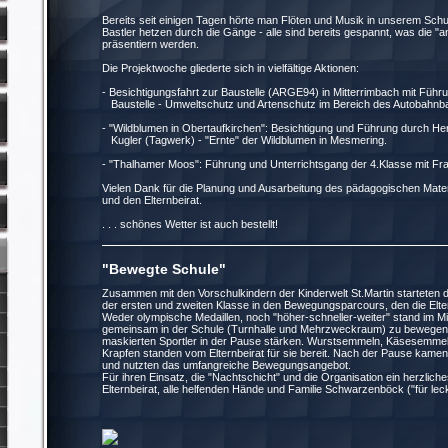
Bereits seit einigen Tagen hörte man Flöten und Musik in unserem Schu
Bastler hetzen durch die Gänge - alle sind bereits gespannt, was die "
präsentiern werden.
Die Projektwoche gliederte sich in vielfältige Aktionen:
- Besichtigungsfahrt zur Baustelle (ARGE94) in Mitterrimbach mit Fü
Baustelle - Umweltschutz und Artenschutz im Bereich des Autobahnb
- "Wildblumen in Obertaufkirchen": Besichtigung und Führung durch H
Kugler (Tagwerk) - "Ernte" der Wildblumen in Mesmering.
- "Thalhamer Moos": Führung und Unterrichtsgang der 4.Klasse mit Frau
Vielen Dank für die Planung und Ausarbeitung des pädagogischen Mater
und den Elternbeirat.
. . . schönes Wetter ist auch bestellt!
"Bewegte Schule" 09
Zusammen mit den Vorschulkindern der Kinderwelt St.Martin starteten 
der ersten und zweiten Klasse in den Bewegungsparcours, den die Elter
Weder olympische Medaillen, noch "höher-schneller-weiter" stand im Mi
gemeinsam in der Schule (Turnhalle und Mehrzweckraum) zu bewegen.
maskierten Sportler in der Pause stärken. Wurstsemmeln, Käsesemmel
Krapfen standen vom Elternbeirat für sie bereit.
Nach der Pause kamen 
und nutzten das umfangreiche Bewegungsangebot.
Für ihren Einsatz, die "Nachtschicht" und die Organisation ein herzlich
Elternbeirat, alle helfenden Hände und Familie Schwarzenböck ("für lec