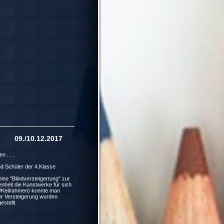
09./10.12.2017
n . . .
nd Schüler der 4.Klasse
 eine "Blindversteigertung" zur
nheit die Kunstwerke für sich
be/Keilrahmen) konnte man
r Versteigerung wurden
stellt.