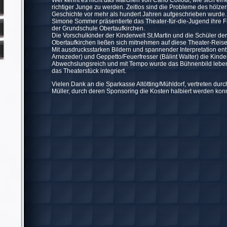
Wer kennt es nicht das Märchen von Carlo Collodi, wie sich ei
richtiger Junge zu werden. Zeitlos sind die Probleme des hölz
Geschichte vor mehr als hundert Jahren aufgeschrieben wurde.
Simone Sommer präsentierte das Theater-für-die-Jugend ihre
der Grundschule Obertaufkirchen.
Die Vorschulkinder der Kinderwelt St.Martin und die Schüler d
Obertaufkirchen ließen sich mitnehmen auf diese Theater-Reise
Mit ausdrucksstarken Bildern und spannender Interpretation ent
Arnezeder) und Geppetto/Feuerfresser (Bálint Walter) die Kinder
Abwechslungsreich und mit Tempo wurde das Bühnenbild leben
das Theaterstück integriert.
Vielen Dank an die Sparkasse Altötting/Mühldorf, vertreten durch
Müller, durch deren Sponsoring die Kosten halbiert werden kon