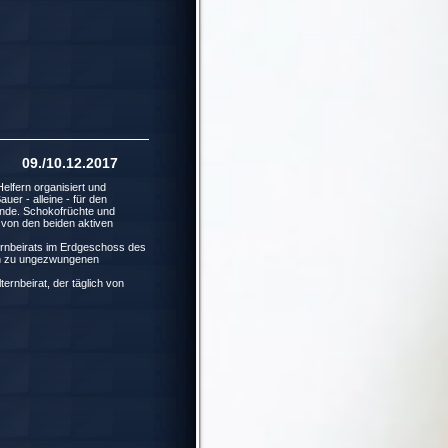
./10.12.2017
lfern organisiert und
uer - alleine - für den
nde. Schokofrüchte und
 von den beiden aktiven
ternbeirats im Erdgeschoss des
ich zu ungezwungenen
ernbeirat, der täglich von