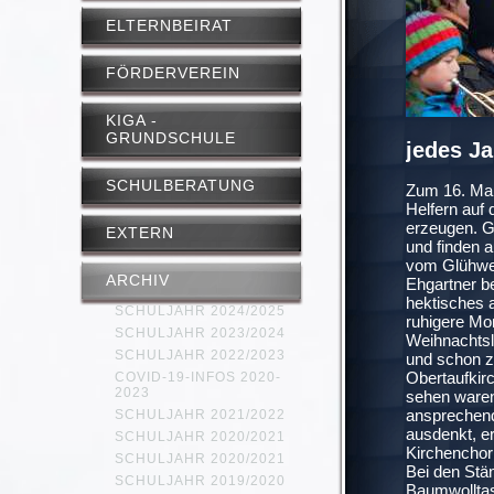
ELTERNBEIRAT
FÖRDERVEREIN
KIGA -
GRUNDSCHULE
jedes Ja
SCHULBERATUNG
Zum 16. Mal
Helfern auf
erzeugen. Gl
EXTERN
und finden 
vom Glühwei
ARCHIV
Ehgartner b
hektisches a
SCHULJAHR 2024/2025
ruhigere Mo
SCHULJAHR 2023/2024
Weihnachtsli
SCHULJAHR 2022/2023
und schon z
Obertaufkirc
COVID-19-INFOS 2020-
2023
sehen waren
ansprechend
SCHULJAHR 2021/2022
ausdenkt, e
SCHULJAHR 2020/2021
Kirchenchor
SCHULJAHR 2020/2021
Bei den Stä
SCHULJAHR 2019/2020
Baumwolltasc