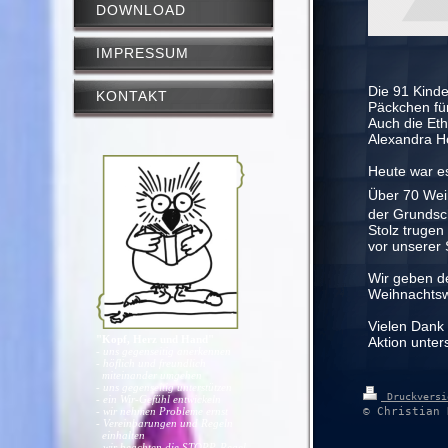
DOWNLOAD
IMPRESSUM
Die 91 Kinde
KONTAKT
Päckchen für
Auch die Eth
Alexandra Ho
Heute war es
Über 70 Wei
der Grundsc
Stolz trugen
vor unserer 
Wir geben de
Weihnachtsw
Vielen Dank 
"Kopf, Herz und Hand"
Aktion unter
- uns gegenseitig anerkennen
- höflich und freundlich
miteinander umgehen
- uns gegenseitig unterstützen
Druckvers
- ein Wir-Gefühl entwickeln
- wir nehmen Probleme ernst
© Christian 
- Vereinbarungen und Regeln
einhalten
- wir beachten die STOPP-Regel