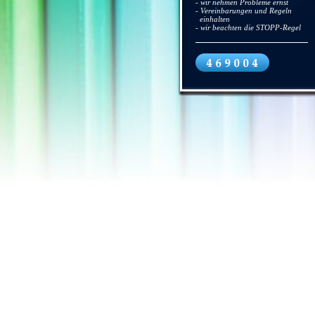
- wir nehmen Probleme ernst
- Vereinbarungen und Regeln
einhalten
- wir beachten die STOPP-Regel