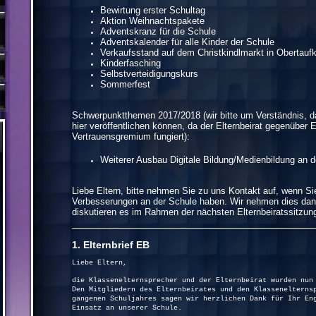
Bewirtung erster Schultag
Aktion Weihnachtspakete
Adventskranz für die Schule
Adventskalender für alle Kinder der Schule
Verkaufsstand auf dem Christkindlmarkt in Obertaufk
Kinderfasching
Selbstverteidigungskurs
Sommerfest
Schwerpunktthemen 2017/2018 (wir bitte um Verständnis, d
hier veröffentlichen können, da der Elternbeirat gegenüber E
Vertrauensgremium fungiert):
Weiterer Ausbau Digitale Bildung/Medienbildung an d
Liebe Eltern, bitte nehmen Sie zu uns Kontakt auf, wenn Sie
Verbesserungen an der Schule haben. Wir nehmen dies dan
diskutieren es im Rahmen der nächsten Elternbeiratssitzun
1. Elternbrief EB 18
Liebe Eltern,
die Klassenelternsprecher und der Elternbeirat wurden nun
Den Mitgliedern des Elternbeirates und den Klassenelterns
gangenen Schuljahres sagen wir herzlichen Dank für Ihr En
Einsatz an unserer Schule.