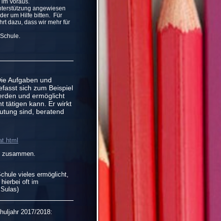
s im Voraus.
Unterstützung angewiesen
er um Hilfe bitten. Für
rt dazu, dass wir mehr für
 Schule.
Die Aufgaben und
efasst sich zum Beispiel
erden und ermöglicht
 tätigen kann. Er wirkt
eutung sind, beratend
at.html
ein zusammen.
Schule vieles ermöglicht,
hierbei oft im
 Sulas)
huljahr 2017/2018: