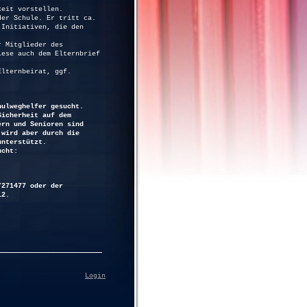
keit vorstellen.
der Schule. Er tritt ca.
 Initiativen, die den
r Mitglieder des
iese auch dem Elternbrief
Elternbeirat, ggf.
hulweghelfer gesucht.
Sicherheit auf dem
ern und Senioren sind
 wird aber durch die
unterstützt.
ucht:
/271477 oder der
12.
Login