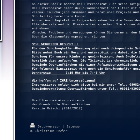
An dieser Stelle möchte der Elternbeirat kurz seine Tätig
Der Elternbeirat dient der Zusammenarbeit der Eltern mit 
viermal im Schuljahr zusammen und berät über Projekte und
Schulalltag bereichern können.
An der Anschlagtafel im Erdgeschoß sehen Sie die Namen de
Elternbeirats und der Klassenelternsprecher. Sie können d
entnehmen.
Wünsche, Probleme und Anregungen können Sie gerne an den 
über die Klassenelternsprecher, richten.
SCHULWEGHELFER GESUCHT!!!
Für den Schulweghelfer-Übergang wird noch dringend ein Sc
Bitte nehmt Euch ein Herz und unterstützt uns dabei, die 
Schulweg für unsere Kinder zu gewährleisten. Auch Großelt
herzlich dazu aufgerufen. Die Tätigkeit ist ehrenamtlich,
Gemeinde Obertaufkirchen mit einer Aufwandsentschädigung 
Für folgende Einsatzzeit wird noch ein Schulweghelfer ges
Donnerstag 7:15 Uhr bis 7:45 Uhr
Wir hoffen auf IHRE Unterstützung!
Interessierte melden sich bitte bei mir unter Tel.: 08082
Gemeindeverwaltung Obertaufkirchen unter Tel.: 08082/9303
Die Elternbeiratsvorsitzende
der Grundschule Obertaufkirchen
Kerstin Matschi
(2016/2017)
|
Druckversion
Sitemap
© Christian Hofer