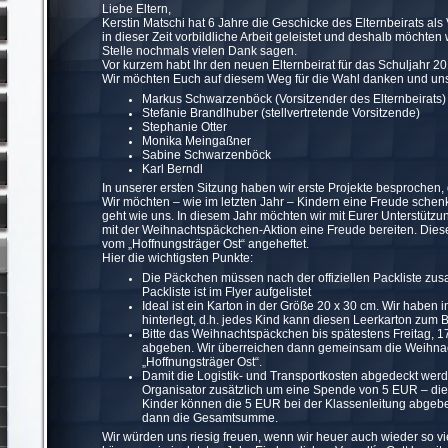
Liebe Eltern,
Kerstin Matschi hat 6 Jahre die Geschicke des Elternbeirats als V
in dieser Zeit vorbildliche Arbeit geleistet und deshalb möchten w
Stelle nochmals vielen Dank sagen.
Vor kurzem habt Ihr den neuen Elternbeirat für das Schuljahr 2
Wir möchten Euch auf diesem Weg für die Wahl danken und uns 
Markus Schwarzenböck (Vorsitzender des Elternbeirats)
Stefanie Brandlhuber (stellvertretende Vorsitzende)
Stephanie Otter
Monika Meingaßner
Sabine Schwarzenböck
Karl Berndl
In unserer ersten Sitzung haben wir erste Projekte besprochen
Wir möchten – wie im letzten Jahr – Kindern eine Freude schenk
geht wie uns. In diesem Jahr möchten wir mit Eurer Unterstütz
mit der Weihnachtspäckchen-Aktion eine Freude bereiten. Diese
vom „Hoffnungsträger Ost“ angeheftet.
Hier die wichtigsten Punkte:
Die Päckchen müssen nach der offiziellen Packliste zus
Packliste ist im Flyer aufgelistet
Ideal ist ein Karton in der Größe 20 x 30 cm. Wir haben 
hinterlegt, d.h. jedes Kind kann diesen Leerkarton zu
Bitte das Weihnachtspäckchen bis spätestens Freitag, 
abgeben. Wir überreichen dann gemeinsam die Weihna
„Hoffnungsträger Ost“.
Damit die Logistik- und Transportkosten abgedeckt werde
Organisator zusätzlich um eine Spende von 5 EUR – dies 
Kinder können die 5 EUR bei der Klassenleitung abgeb
dann die Gesamtsumme.
Wir würden uns riesig freuen, wenn wir heuer auch wieder so 