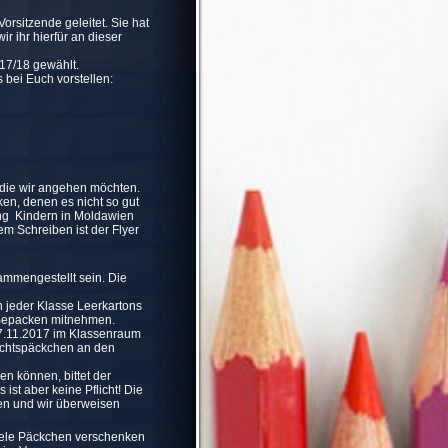
orsitzende geleitet. Sie hat
ir ihr hierfür an dieser
017/18 gewählt.
bei Euch vorstellen:
, die wir angehen möchten.
en, denen es nicht so gut
ung Kindern in Moldawien
m Schreiben ist der Flyer
ammengestellt sein. Die
in jeder Klasse Leerkartons
m Bepacken mitnehmen.
17.11.2017 im Klassenraum
chtspäckchen an den
n können, bittet der
ist aber keine Pflicht! Die
en und wir überweisen
viele Päckchen verschenken